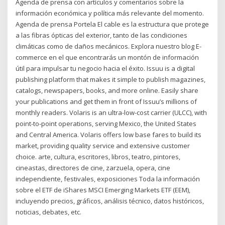
Agenda de prensa con artículos y comentarios sobre la
información económica y política más relevante del momento.
Agenda de prensa Portela El cable es la estructura que protege
a las fibras ópticas del exterior, tanto de las condiciones
climáticas como de daños mecánicos. Explora nuestro blog E-
commerce en el que encontrarás un montón de información
útil para impulsar tu negocio hacia el éxito. Issuu is a digital
publishing platform that makes it simple to publish magazines,
catalogs, newspapers, books, and more online. Easily share
your publications and get them in front of Issuu’s millions of
monthly readers. Volaris is an ultra-low-cost carrier (ULCC), with
point-to-point operations, serving Mexico, the United States
and Central America. Volaris offers low base fares to build its
market, providing quality service and extensive customer
choice. arte, cultura, escritores, libros, teatro, pintores,
cineastas, directores de cine, zarzuela, opera, cine
independiente, festivales, exposiciones Toda la información
sobre el ETF de iShares MSCI Emerging Markets ETF (EEM),
incluyendo precios, gráficos, análisis técnico, datos históricos,
noticias, debates, etc.