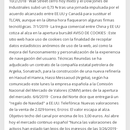
10/2/2018 · Wall Street cerró hoy mixto y el Dow Jones de
Industriales subió un 0,73 % tras una jornada impulsada por el
acuerdo alcanzado entre EE.UU y Canadá para sustituir el
TLCAN, aunque en la última hora flaquearon algunas firmas
tecnológicas. 7/1/2019 · La tregua comercial entre China y EE UU
cotiza al alza en la apertura bursátil AVISO DE COOKIES : Este
sitio web hace uso de cookies con la finalidad de recopilar
datos estadísticos anónimos de uso de la web, así como la
mejora del funcionamiento y personalización de la experiencia
de navegación del usuario. Técnicas Reunidas se ha
adjudicado un contrato de la compañía estatal petrolera de
Argelia, Sonatrach, para la construcción de una nueva refinería
en Haoud el-Hamra, Hassi Messaoud (Argelia), según ha
comunicado este lunes la empresa española a la Comisión
Nacional del Mercado de Valores (CNMV) antes de la apertura
del mercado. 6/6/2019 · Corea del Norte dice que entregará un
"regalo de Navidad" a EE.UU. Telefónica: Nuevas valoraciones
de la venta de 2.029 torres; Ercros: El valor escapa al alza.
Objetivo techo del canal por encima de los 3,00 euros. Así abre
hoy el mercado continuo español “Nunca las valoraciones de
activos han estado tan lejos de los ingresos de las 3/26/2019 ·