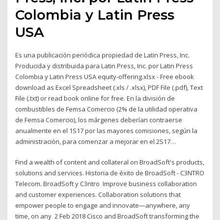
Colombia y Latin Press
USA
Es una publicación periódica propiedad de Latin Press, Inc.
Producida y distribuida para Latin Press, Inc. por Latin Press
Colombia y Latin Press USA equity-offering.xlsx - Free ebook
download as Excel Spreadsheet (.xls / .xlsx), PDF File (.pdf), Text
File (.txt) or read book online for free. En la división de
combustibles de Femsa Comercio (2% de la utilidad operativa
de Femsa Comercio), los márgenes deberían contraerse
anualmente en el 1S17 por las mayores comisiones, según la
administración, para comenzar a mejorar en el 2S17…
Find a wealth of content and collateral on BroadSoft's products,
solutions and services. Historia de éxito de BroadSoft - C3NTRO
Telecom. BroadSoft y C3ntro Improve business collaboration
and customer experiences. Collaboration solutions that
empower people to engage and innovate—anywhere, any
time, on any 2 Feb 2018 Cisco and BroadSoft transforming the