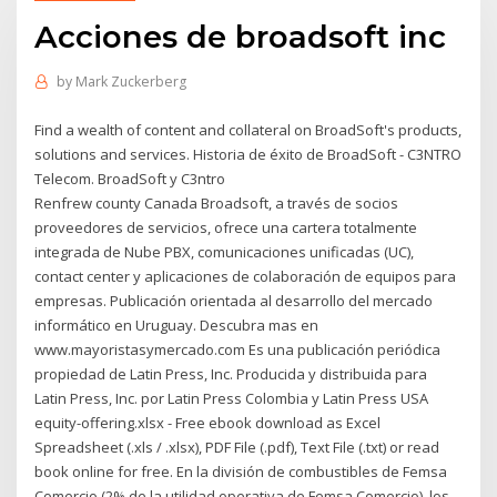
Acciones de broadsoft inc
by
Mark Zuckerberg
Find a wealth of content and collateral on BroadSoft's products,
solutions and services. Historia de éxito de BroadSoft - C3NTRO
Telecom. BroadSoft y C3ntro
Renfrew county Canada Broadsoft, a través de socios
proveedores de servicios, ofrece una cartera totalmente
integrada de Nube PBX, comunicaciones unificadas (UC),
contact center y aplicaciones de colaboración de equipos para
empresas. Publicación orientada al desarrollo del mercado
informático en Uruguay. Descubra mas en
www.mayoristasymercado.com Es una publicación periódica
propiedad de Latin Press, Inc. Producida y distribuida para
Latin Press, Inc. por Latin Press Colombia y Latin Press USA
equity-offering.xlsx - Free ebook download as Excel
Spreadsheet (.xls / .xlsx), PDF File (.pdf), Text File (.txt) or read
book online for free. En la división de combustibles de Femsa
Comercio (2% de la utilidad operativa de Femsa Comercio), los